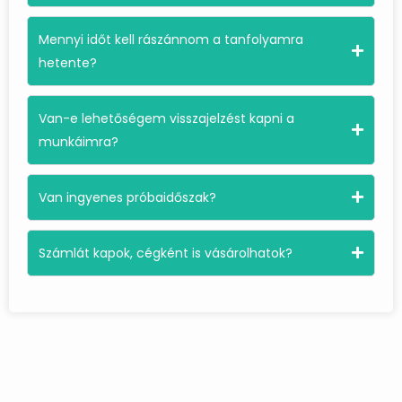
Mennyi időt kell rászánnom a tanfolyamra
hetente?
Van-e lehetőségem visszajelzést kapni a
munkáimra?
Van ingyenes próbaidőszak?
Számlát kapok, cégként is vásárolhatok?