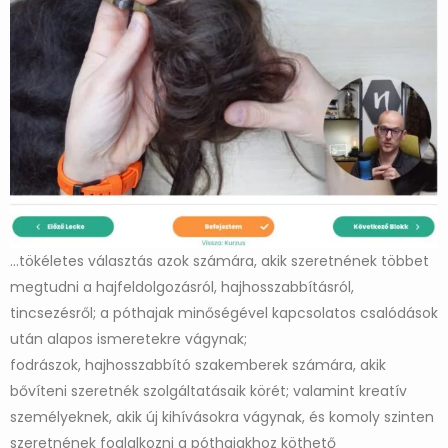
…tökéletes választás azok számára, akik szeretnének többet
megtudni a hajfeldolgozásról, hajhosszabbításról,
tincsezésről; a póthajak minőségével kapcsolatos csalódások
után alapos ismeretekre vágynak;
fodrászok, hajhosszabbító szakemberek számára, akik
bővíteni szeretnék szolgáltatásaik körét; valamint kreatív
személyeknek, akik új kihívásokra vágynak, és komoly szinten
szeretnének foglalkozni a póthajakhoz köthető