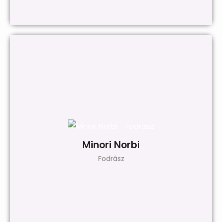
Érettségi és parókakészítő szakmunkásképző iskola után
pályafutásom a Magyar Állami Operaházban kezdtem, majd
egy magáncéghez kerültem, és egy nagyhírű parókás keze alá
dolgozhattam évekig, ahol a szakma minden apró fortélyát
megtanulhattam. Sok tapasztalatot szereztem a hajas
Minori Norbi
szakma szépségeiről, és természetesen a hátrányairól is.
Fodrász
Jelenleg az RTS Hajstúdióban dolgozom Budapesten, egy jól
működő team tagjaként.