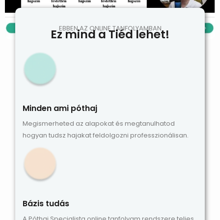
EBBEN AZ ONLINE TANFOLYAMBAN
Ez mind a Tiéd lehet!
Minden ami póthaj
Megismerheted az alapokat és megtanulhatod
hogyan tudsz hajakat feldolgozni professzionálisan.
Bázis tudás
A Póthaj Specialista online tanfolyam rendszere teljes