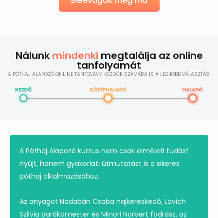
Belevágok még ma
Nálunk
mindenki
megtalálja az online
tanfolyamát
A PÓTHAJ ALAPOZÓ ONLINE TANFOLYAM KEZDŐK SZÁMÁRA IS A LEGJOBB VÁLASZTÁS!
A Póthaj Alapozó kurzus nem csak elméleti tudást
nyújt, hanem gyakorlati útmutatást is a sikeres
póthaj alkalmazásához.
Az anyagot Nadabán Csaba hajkereskedő, Lávich
Szilvia parókamester és Minori Norbert fodrász, az