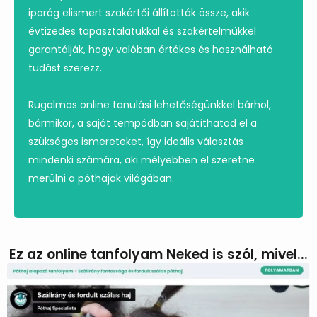
iparág elismert szakértői állították össze, akik
évtizedes tapasztalatukkal és szakértelmükkel
garantálják, hogy valóban értékes és használható
tudást szerezz.
Rugalmas online tanulási lehetőségünkkel bárhol,
bármikor, a saját tempódban sajátíthatod el a
szükséges ismereteket, így ideális választás
mindenki számára, aki mélyebben el szeretne
merülni a póthajak világában.
Ez az online tanfolyam Neked is szól, mivel...