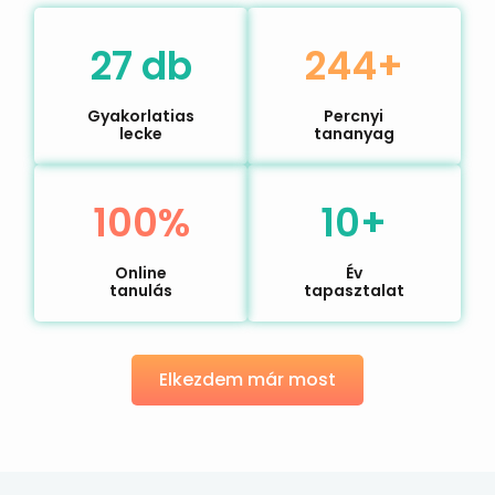
27 db
244+
Gyakorlatias
Percnyi
lecke
tananyag
100%
10+
Online
Év
tanulás
tapasztalat
Elkezdem már most