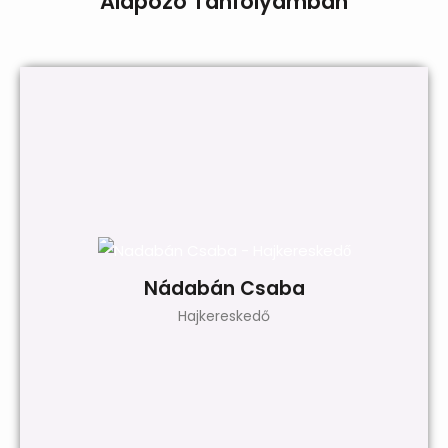
Alapozó Tanfolyamban
Nádabán Csaba
Hajkereskedő