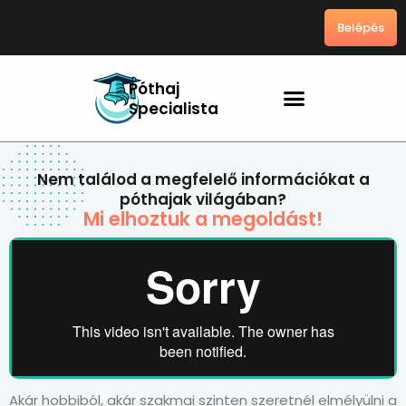
Skip
Belépés
to
content
Póthaj
Specialista
Nem találod a megfelelő információkat a
póthajak világában?
Mi elhoztuk a megoldást!
Akár hobbiból, akár szakmai szinten szeretnél elmélyülni a