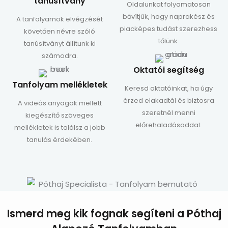
tanúsítvány
Oldalunkat folyamatosan
bővítjük, hogy naprakész és
A tanfolyamok elvégzését
piacképes tudást szerezhess
követően névre szóló
tőlünk.
tanúsítványt állítunk ki
számodra.
Oktatói segítség
Tanfolyam mellékletek
Keresd oktatóinkat, ha úgy
érzed elakadtál és biztosra
A videós anyagok mellett
szeretnél menni
kiegészítő szöveges
előrehaladásoddal.
mellékletek is találsz a jobb
tanulás érdekében.
Ismerd meg kik fognak segíteni a Póthaj