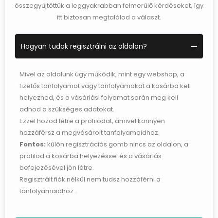
összegyűjtöttük a leggyakrabban felmerülő kérdéseket, így
itt biztosan megtalálod a választ.
Hogyan tudok regisztrálni az oldalon?
Mivel az oldalunk úgy működik, mint egy webshop, a
fizetős tanfolyamot vagy tanfolyamokat a kosárba kell
helyezned, és a vásárlási folyamat során meg kell
adnod a szükséges adatokat.
Ezzel hozod létre a profilodat, amivel könnyen
hozzáférsz a megvásárolt tanfolyamaidhoz.
Fontos:
külön regisztrációs gomb nincs az oldalon, a
profilod a kosárba helyezéssel és a vásárlás
befejezésével jön létre.
Regisztrált fiók nélkül nem tudsz hozzáférni a
tanfolyamaidhoz.