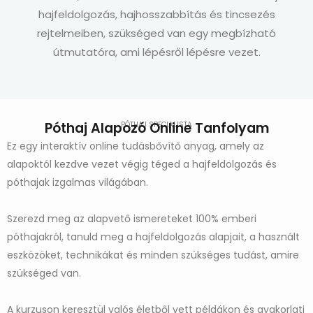
hajfeldolgozás, hajhosszabbítás és tincsezés
rejtelmeiben, szükséged van egy megbízható
útmutatóra, ami lépésről lépésre vezet.
Póthaj Alapozó Online Tanfolyam
PÓTHAJ SPECIALISTA
Ez egy interaktív online tudásbővítő anyag, amely az
alapoktól kezdve vezet végig téged a hajfeldolgozás és
póthajak izgalmas világában.
Szerezd meg az alapvető ismereteket 100% emberi
póthajakról, tanuld meg a hajfeldolgozás alapjait, a használt
eszközöket, technikákat és minden szükséges tudást, amire
szükséged van.
A kurzuson keresztül valós életből vett példákon és gyakorlati