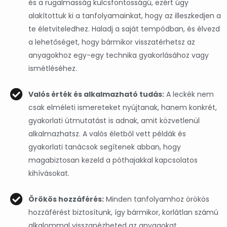
és a rugalmasság kulcsfontosságú, ezért úgy
alakítottuk ki a tanfolyamainkat, hogy az illeszkedjen a
te életviteledhez. Haladj a saját tempódban, és élvezd
a lehetőséget, hogy bármikor visszatérhetsz az
anyagokhoz egy-egy technika gyakorlásához vagy
ismétléséhez.
Valós érték és alkalmazható tudás:
A leckék nem
csak elméleti ismereteket nyújtanak, hanem konkrét,
gyakorlati útmutatást is adnak, amit közvetlenül
alkalmazhatsz. A valós életből vett példák és
gyakorlati tanácsok segítenek abban, hogy
magabiztosan kezeld a póthajakkal kapcsolatos
kihívásokat.
Örökös hozzáférés:
Minden tanfolyamhoz örökös
hozzáférést biztosítunk, így bármikor, korlátlan számú
alkalommal visszanézheted az anyagokat.