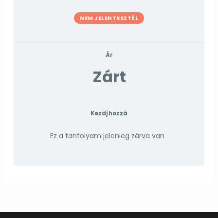
NEM JELENTKEZTÉL
Ár
Zárt
Kezdj hozzá
Ez a tanfolyam jelenleg zárva van