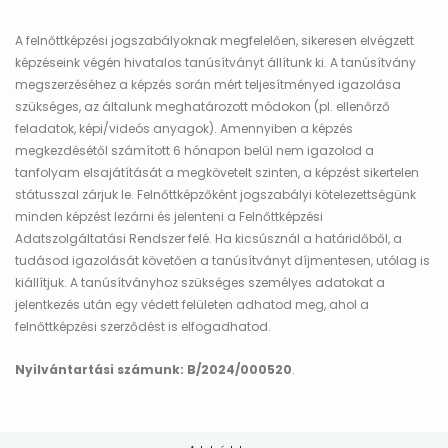
A felnőttképzési jogszabályoknak megfelelően, sikeresen elvégzett
képzéseink végén hivatalos tanúsítványt állítunk ki. A tanúsítvány
megszerzéséhez a képzés során mért teljesítményed igazolása
szükséges, az általunk meghatározott módokon (pl. ellenőrző
feladatok, képi/videós anyagok). Amennyiben a képzés
megkezdésétől számított 6 hónapon belül nem igazolod a
tanfolyam elsajátítását a megkövetelt szinten, a képzést sikertelen
státusszal zárjuk le. Felnőttképzőként jogszabályi kötelezettségünk
minden képzést lezárni és jelenteni a Felnőttképzési
Adatszolgáltatási Rendszer felé. Ha kicsúsznál a határidőből, a
tudásod igazolását követően a tanúsítványt díjmentesen, utólag is
kiállítjuk. A tanúsítványhoz szükséges személyes adatokat a
jelentkezés után egy védett felületen adhatod meg, ahol a
felnőttképzési szerződést is elfogadhatod.
Nyilvántartási számunk: B/2024/000520
.