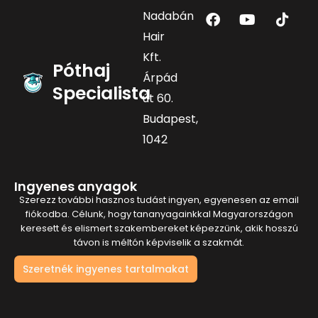
F
Y
T
Nadabán
a
o
i
Hair
c
u
k
e
t
t
Kft.
Póthaj
b
u
o
Árpád
o
b
k
Specialista
o
e
út 60.
k
Budapest,
1042
Ingyenes anyagok
Szerezz további hasznos tudást ingyen, egyenesen az email
fiókodba. Célunk, hogy tananyagainkkal Magyarországon
keresett és elismert szakembereket képezzünk, akik hosszú
távon is méltón képviselik a szakmát.
Szeretnék ingyenes tartalmakat